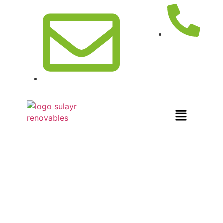
958046436
info@sulayrrenovables.com