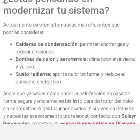
modernizar tu sistema?
Actualmente existen alternativas más eficientes que
podrías considerar:
Calderas de condensación:
permiten ahorrar gas y
reducir emisiones.
Bombas de calor
y
aerotermia:
climatizan en invierno
y verano.
Suelo radiante:
aporta calor uniforme y reduce el
consumo energético.
Ahora que ya sabes cómo poner la calefacción en casa de
forma segura y eficiente, estás listo para disfrutar del calor
sin sobresaltos ni gastos innecesarios. Y si vives en Granada
y necesitas asesoramiento profesional, contacta con
Sulayr
Renovables
, expertos en
asesoría energética en Granada
.
Te ayudamos a calentar tu hogar de forma más inteligente y
sostenible.