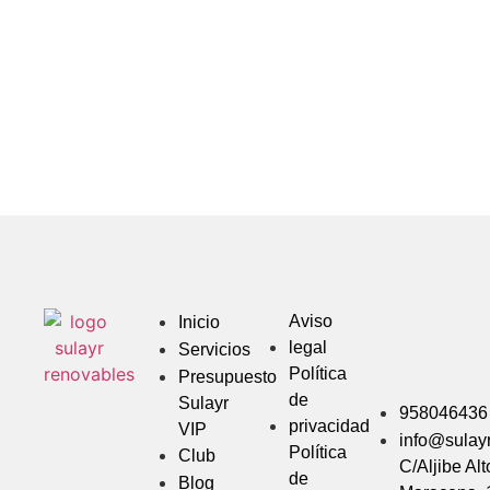
Aviso
Inicio
legal
Servicios
Política
Presupuesto
de
Sulayr
958046436
privacidad
VIP
info@sulay
Política
Club
C/Aljibe Alt
de
Blog