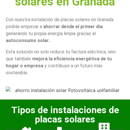
solares en Granada
Con nuestra instalación de placas solares en Granada
podrás empezar a
ahorrar desde el primer día
,
generando tu propia energía limpia gracias al
autoconsumo solar.
Esta solución no solo reduce tu factura eléctrica, sino
que también
mejora la eficiencia energética de tu
hogar o empresa
y contribuye a un futuro más
sostenible.
información
Más
empresas.
o
Tipos de instalaciones de
personas
placas solares
información
varias
Más
entre
compartido