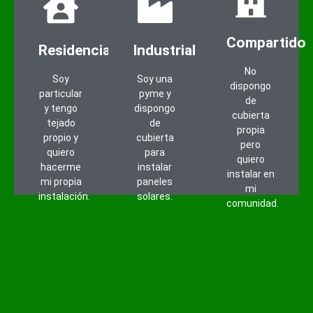
información
Más
disponible.
autoconsumo
cubierta
realizar un
Compartido
y tienen
etc.
Residencial
Industrial
solar.
eléctrico
empresas,
instalación
No
consumo
vecinos,
Soy
Soy una
propia
dispongo
en su
de
particular
pyme y
tener su
de
ahorrar
comunidad
y tengo
dispongo
quieren
cubierta
quieren
para su
tejado
de
que
propia
que
proponer
propio y
cubierta
clientes
pero
empresas
en
quiero
para
Para
quiero
medianas
interesados
unifamiliar
hacerme
instalar
instalar en
y
están
residencial
mi propia
paneles
mi
pequeñas
pero
Fotovoltaica
instalación.
solares.
comunidad.
Para
propia
industrial
cubierta
Fotovoltaica
de
disponen
que no
clientes
Para
compartido